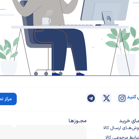
 کنیـد
مرکز تماس 43
ـای خریـد
مجــوزهـا
وش‌هــای ارسـال کالا
رایـط مرجوعـی کالا