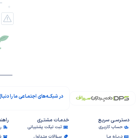
در شبکــه‌های اجتمـاعی ما را دنبـال
دسترسـی سریـع
خدمـات مشتـری
راهنم
حساب کاربـری
ثبت تیکت پشتیبانی
ر
دربـاره مـا
سـؤالات متـداول
ش