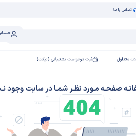
تمـاس با مـا
حسـاب 
ات متداول
ثبت درخواست پشتیبانی (تیکت)
انـه صفحـه مـورد نظـر شمـا در سایت وجود نـدا