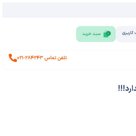
کاربـری
0
تلفن تماس 284243-021
رد!!!